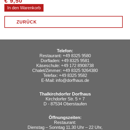
€
9,50
ZURÜCK
Telefon:
Restaurant: +49 8325 9580
Dorfladen: +49 8325 9581
Käseschule: +49 172 8908738
Chalet/Zimmer: +49 8325 9264380
Telefax: +49 8325 9582
E-Mail:
info@dorfhaus.de
Thalkirchdorfer Dorfhaus
Kirchdorfer Str. 5 + 7
D - 87534 Oberstaufen
Öffnungszeiten:
Restaurant:
Dienstag – Sonntag 11.30 Uhr – 22 Uhr,