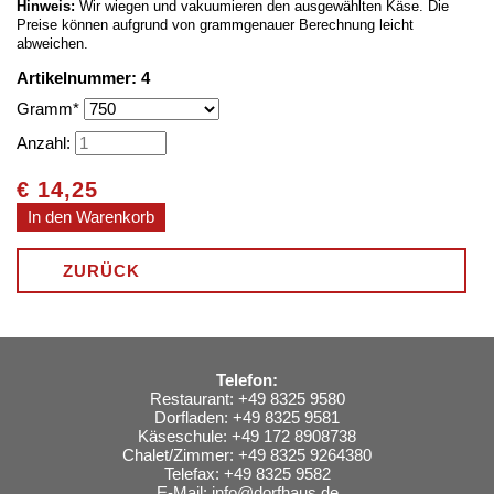
Hinweis:
Wir wiegen und vakuumieren den ausgewählten Käse. Die
Preise können aufgrund von grammgenauer Berechnung leicht
abweichen.
Artikelnummer: 4
Pflichtfeld
Gramm
*
Anzahl:
€
14,25
ZURÜCK
Telefon:
Restaurant: +49 8325 9580
Dorfladen: +49 8325 9581
Käseschule: +49 172 8908738
Chalet/Zimmer: +49 8325 9264380
Telefax: +49 8325 9582
E-Mail:
info@dorfhaus.de