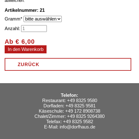
abweichen.
Artikelnummer: 21
Pflichtfeld
Gramm
*
Anzahl:
Ab
€
6,00
ZURÜCK
Telefon:
Restaurant: +49 8325 9580
Dorfladen: +49 8325 9581
Käseschule: +49 172 8908738
Chalet/Zimmer: +49 8325 9264380
Telefax: +49 8325 9582
E-Mail:
info@dorfhaus.de