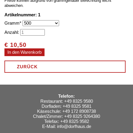
Preise können aufgrund von grammgenauer Berechnung leicht
abweichen.
Artikelnummer: 1
Pflichtfeld
Gramm
*
Anzahl:
€
10,50
ZURÜCK
Telefon:
Restaurant: +49 8325 9580
Dorfladen: +49 8325 9581
Käseschule: +49 172 8908738
Chalet/Zimmer: +49 8325 9264380
Telefax: +49 8325 9582
E-Mail:
info@dorfhaus.de