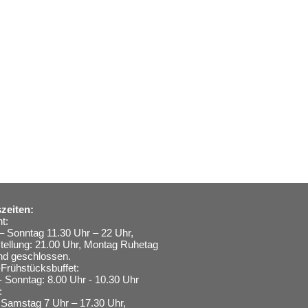
zeiten:
t:
– Sonntag 11.30 Uhr – 22 Uhr,
stellung: 21.00 Uhr, Montag Ruhetag
nd geschlossen.
Frühstücksbuffet:
- Sonntag: 8.00 Uhr - 10.30 Uhr
:
Samstag 7 Uhr – 17.30 Uhr,