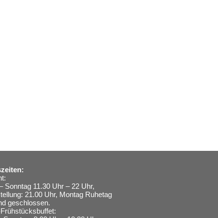
zeiten:
t:
– Sonntag 11.30 Uhr – 22 Uhr,
stellung: 21.00 Uhr, Montag Ruhetag
nd geschlossen.
Frühstücksbuffet: