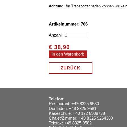
Achtung:
für Transportschäden können wir kein
Artikelnummer: 766
Anzahl:
€
38,90
ZURÜCK
Telefon:
Restaurant: +49 8325 9580
Dorfladen: +49 8325 9581
Käseschule: +49 172 8908738
Chalet/Zimmer: +49 8325 9264380
Telefax: +49 8325 9582