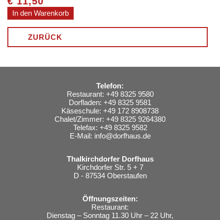
€
11,50
ZURÜCK
Telefon:
Restaurant: +49 8325 9580
Dorfladen: +49 8325 9581
Käseschule: +49 172 8908738
Chalet/Zimmer: +49 8325 9264380
Telefax: +49 8325 9582
E-Mail:
info@dorfhaus.de
Thalkirchdorfer Dorfhaus
Kirchdorfer Str. 5 + 7
D - 87534 Oberstaufen
Öffnungszeiten:
Restaurant:
Dienstag – Sonntag 11.30 Uhr – 22 Uhr,