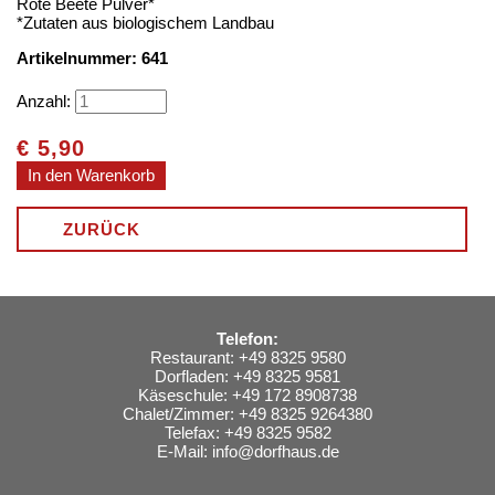
Rote Beete Pulver*
*Zutaten aus biologischem Landbau
Artikelnummer: 641
Anzahl:
€
5,90
ZURÜCK
Telefon:
Restaurant: +49 8325 9580
Dorfladen: +49 8325 9581
Käseschule: +49 172 8908738
Chalet/Zimmer: +49 8325 9264380
Telefax: +49 8325 9582
E-Mail:
info@dorfhaus.de