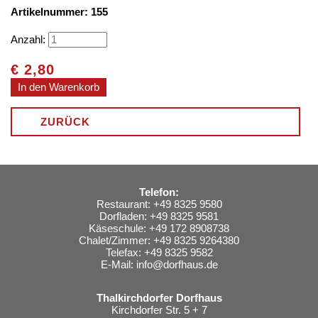
Artikelnummer: 155
Anzahl:
€
2,80
ZURÜCK
Telefon:
Restaurant: +49 8325 9580
Dorfladen: +49 8325 9581
Käseschule: +49 172 8908738
Chalet/Zimmer: +49 8325 9264380
Telefax: +49 8325 9582
E-Mail:
info@dorfhaus.de
Thalkirchdorfer Dorfhaus
Kirchdorfer Str. 5 + 7