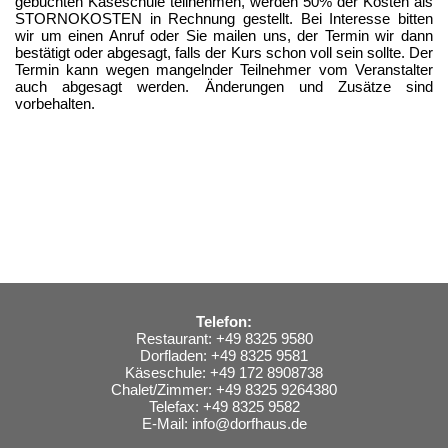
gebuchten Käseschule teilnehmen, werden 50% der Kosten als
STORNOKOSTEN in Rechnung gestellt. Bei Interesse bitten
wir um einen Anruf oder Sie mailen uns, der Termin wir dann
bestätigt oder abgesagt, falls der Kurs schon voll sein sollte. Der
Termin kann wegen mangelnder Teilnehmer vom Veranstalter
auch abgesagt werden. Änderungen und Zusätze sind
vorbehalten.
Telefon:
Restaurant: +49 8325 9580
Dorfladen: +49 8325 9581
Käseschule: +49 172 8908738
Chalet/Zimmer: +49 8325 9264380
Telefax: +49 8325 9582
E-Mail:
info@dorfhaus.de