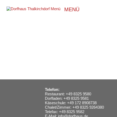
MENÜ
Telefon:
Restaurant: +49 8325 9580
Dorfladen: +49 8325 9581
Käseschule: +49 172 8908738
Chalet/Zimmer: +49 8325 9264380
Telefax: +49 8325 9582
E-Mail:
info@dorfhaus.de