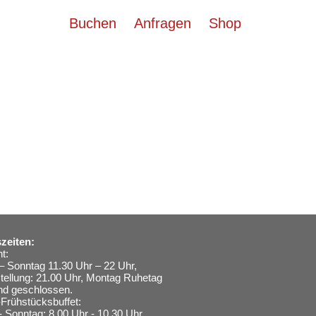
Buchen
Anfragen
Shop
zeiten:
t:
– Sonntag 11.30 Uhr – 22 Uhr,
stellung: 21.00 Uhr, Montag Ruhetag
nd geschlossen.
Frühstücksbuffet:
- Sonntag: 8.00 Uhr - 10.30 Uhr